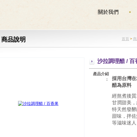
關於我們
商品說明
首頁
>
商
沙拉調理醋 / 
產品介紹
採用台灣在
：
醋為原料
經熬煮後質
甘潤甜美，
特天然發酵
甜味，拌佐
等滋味迷人