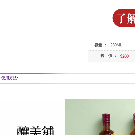
容量 ：
250ML
售 價 ：
$280
使用方法: