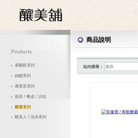
商品說明
果醋飲系列
站內搜尋：
純醋系列
康普茶系列
廚房 / 餐桌 / 沙拉
酵素系列
醋美人 / 洗沐系列